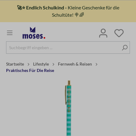
🚀⭐ Endlich Schulkind -
Kleine Geschenke für die
Schultüte! 🍭🌈
Startseite
Lifestyle
Fernweh & Reisen
Praktisches Für Die Reise