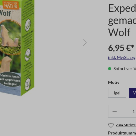
Expedi
gemac
Wolf
6,95 €*
inkl. MwSt. zz
Sofort verfü
Motiv
Igel
W
Zum Merkzet
Produktnumm