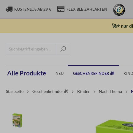
KOSTENLOS AB 29 €
FLEXIBLE ZAHLARTEN
🚀⭐ nur d
Alle Produkte
NEU
GESCHENKEFINDER 🎁
KIN
Startseite
Geschenkefinder 🎁
Kinder
Nach Thema
N