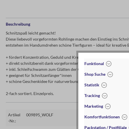
Beschreibung
Schnitzspaß leicht gemacht!
Diese liebevoll vorgeformten Rohlinge machen den Einstieg ins Schni
entstehen im Handumdrehen schöne Tierfiguren – ideal für kreative
+ fördert Konzentration, Geduld und Kreativität
+ direkt schnitzbereit dank vorgeformter Tierfiguren
Funktional
+ inkl. Schleifschwamm zum Glätten der Oberflächen
Shop Suche
+ geeignet für Schnitzanfänger*innen
+ schöne Geschenkidee für naturverbundene Kinder
Statistik
2-fach sortiert. Einzelpreis.
Tracking
Marketing
Artikel
009895_WOLF
Komfortfunktionen
-Nr.:
Packstation / Postfiliale