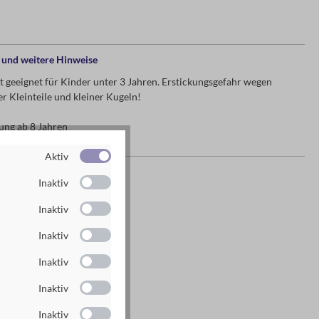
und weitere Hinweise
 geeignet für Kinder unter 3 Jahren. Erstickungsgefahr wegen
r Kleinteile und kleiner Kugeln!
ung ab 8 Jahren
Aktiv
es Herstellers
Inaktiv
g GmbH
Inaktiv
n
Inaktiv
rlag.de
Inaktiv
rlag.de
Inaktiv
Inaktiv