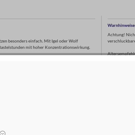
Warnhinweise 
Achtung! Nicht
tzen besonders einfach. Mit Igel oder Wolf
verschluckbare
 Bastelstunden mit hoher Konzentrationswirkung.
Altersempfehl
Kontaktdaten d
moses. Verla
Arnoldstr. 13d
47906 Kempe
www.moses-ve
info@moses-ve
ab 8 Jahren