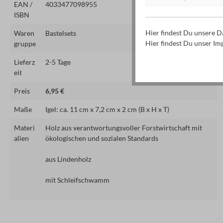
EAN /
4033477098955
ISBN
Hier findest Du unsere 
Waren
Bastelsets
Hier findest Du unser I
gruppe
Lieferz
2-5 Tage
eit
Preis
6,95 €
Maße
Igel: ca. 11 cm x 7,2 cm x 2 cm (B x H x T)
Materi
Holz aus verantwortungsvoller Forstwirtschaft mit
alien
ökologischen und sozialen Standards
aus Lindenholz
mit Schleifschwamm