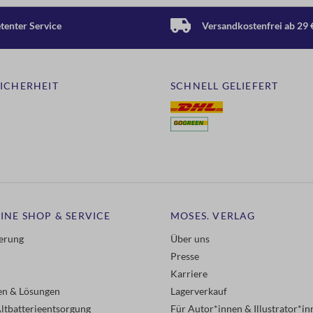
enter Service
Versandkostenfrei ab 29 
SICHERHEIT
SCHNELL GELIEFERT
INE SHOP & SERVICE
MOSES. VERLAG
ferung
Über uns
Presse
Karriere
gen & Lösungen
Lagerverkauf
ltbatterieentsorgung
Für Autor*innen & Illustrator*in