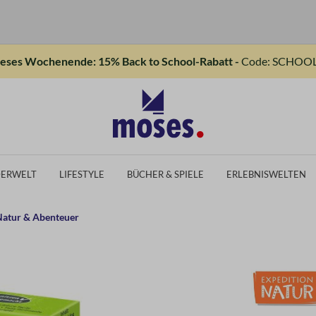
ieses Wochenende: 15% Back to School-Rabatt -
Code: SCHOOL
DERWELT
LIFESTYLE
BÜCHER & SPIELE
ERLEBNISWELTEN
atur & Abenteuer