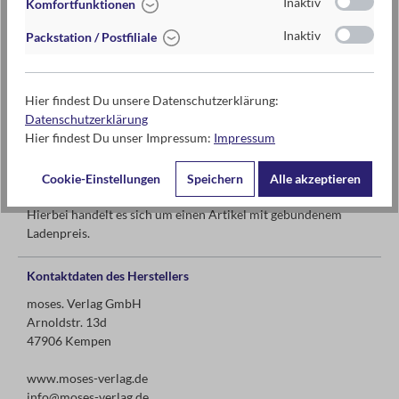
Inaktiv
Komfortfunktionen
Inaktiv
Packstation / Postfiliale
ab 7 Jahren
Hier findest Du unsere Datenschutzerklärung:
Datenschutzerklärung
Warnhinweise und weitere Hinweise
Hier findest Du unser Impressum:
Impressum
Achtung! Nicht geeignet für Kinder unter 3 Jahren.
Erstickungsgefahr wegen verschluckbarer Kleinteile!
Cookie-Einstellungen
Speichern
Alle akzeptieren
Hierbei handelt es sich um einen Artikel mit gebundenem
Ladenpreis.
Kontaktdaten des Herstellers
moses. Verlag GmbH
Arnoldstr. 13d
47906 Kempen
www.moses-verlag.de
info@moses-verlag.de