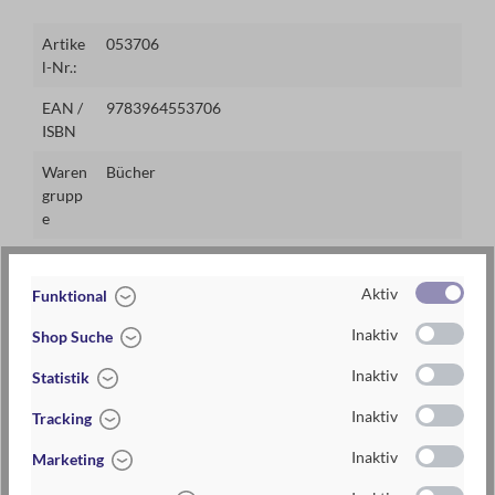
Artike
053706
l-Nr.:
EAN /
9783964553706
ISBN
Waren
Bücher
grupp
e
Lieferz
2-5 Tage
eit
Aktiv
Funktional
Preis
9,95 €
Inaktiv
Shop Suche
Maße
ca. 18 cm x 23 cm x 0,5 cm (B x H x T)
Inaktiv
Statistik
Materi
Papier aus verantwortungsvoller Forstwirtschaft
Inaktiv
Tracking
alien
mit ökologischen und sozialen Standards
Inaktiv
Marketing
Broschur