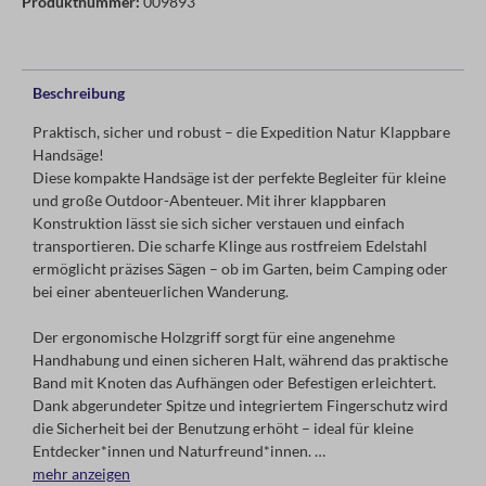
Produktnummer:
009893
Beschreibung
Praktisch, sicher und robust – die Expedition Natur Klappbare
Handsäge!
Diese kompakte Handsäge ist der perfekte Begleiter für kleine
und große Outdoor-Abenteuer. Mit ihrer klappbaren
Konstruktion lässt sie sich sicher verstauen und einfach
transportieren. Die scharfe Klinge aus rostfreiem Edelstahl
ermöglicht präzises Sägen – ob im Garten, beim Camping oder
bei einer abenteuerlichen Wanderung.
Der ergonomische Holzgriff sorgt für eine angenehme
Handhabung und einen sicheren Halt, während das praktische
Band mit Knoten das Aufhängen oder Befestigen erleichtert.
Dank abgerundeter Spitze und integriertem Fingerschutz wird
die Sicherheit bei der Benutzung erhöht – ideal für kleine
Entdecker*innen und Naturfreund*innen.
mehr anzeigen