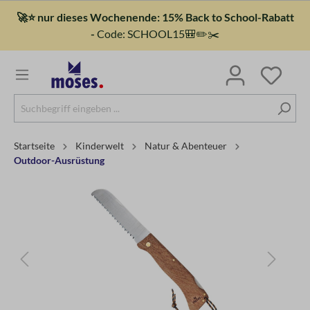
🚀⭐ nur dieses Wochenende: 15% Back to School-Rabatt
-
Code: SCHOOL15🎒✏️✂️
Startseite
Kinderwelt
Natur & Abenteuer
Outdoor-Ausrüstung