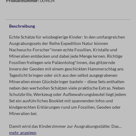
Produktnummer:
009834
Beschreibung
Echte Schätze für wissbegierige Kinder: In den umfangreichen
Ausgrabungssets der Reihe Expedition Natur können
Nachwuchs-Forscher*innen echte Fossilien, Kristalle und
Mineralien entdecken und dabei jede Menge lernen. Richtige
Fossilien freilegen wie Paläontolog*innen, das glitzernde
Innere der Geoden mit einem geschickten Hammerschlag ans
Tageslicht bringen oder sich aus den selbst ausgegrabenen
Mineralien einen Glücksbringer basteln – diese Sets enthalten
neben den wertvollen Schätzen viele praktische Extras. Neben
Schutzbrille, Werkzeug oder Aufbewahrungsbeutel liegt jedem
Set ein ausführliches Booklet mit spannenden Infos und
kindgerechten Erklärungen rund um Fossilien, Geoden oder
Mineralien bei.
Damit wird das Kinderzimmer zur Ausgrabungsstätte: Das
große Mineralien-Ausgrabungs-Set enthält fünf echte
mehr anzeigen