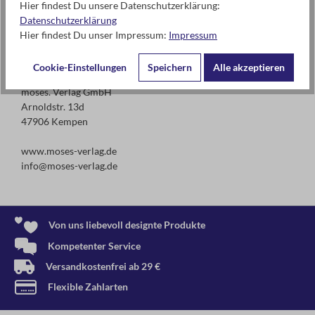
Hier findest Du unsere Datenschutzerklärung:
Achtung! Nicht geeignet für Kinder unter 3 Jahren.
Datenschutzerklärung
Erstickungsgefahr wegen verschluckbarer Kleinteile!
Hier findest Du unser Impressum:
Impressum
Cookie-Einstellungen
Speichern
Alle akzeptieren
Kontaktdaten des Herstellers
moses. Verlag GmbH
Arnoldstr. 13d
47906 Kempen
www.moses-verlag.de
info@moses-verlag.de
Von uns liebevoll designte Produkte
Kompetenter Service
Versandkostenfrei ab 29 €
Flexible Zahlarten