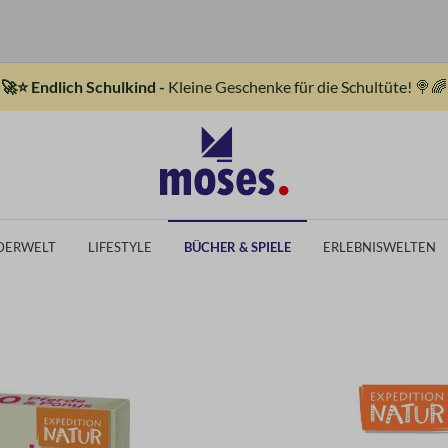
🚀⭐ Endlich Schulkind -
Kleine Geschenke für die Schultüte! 🍭🌈
DERWELT
LIFESTYLE
BÜCHER & SPIELE
ERLEBNISWELTEN