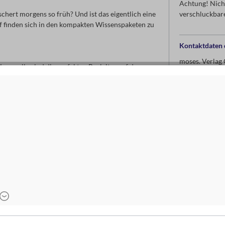
Achtung! Nicht
hert morgens so früh? Und ist das eigentlich eine
verschluckbare
 finden sich in den kompakten Wissenspaketen zu
Kontaktdaten d
moses. Verla
Leporello sind die perfekten Begleiter auf dem
Arnoldstr. 13d
Garten. Die Kartensets sind zu vielen spannenden
47906 Kempe
ionen.
www.moses-ve
info@moses-ve
d weiterer Rassen - für kleine und große Pferde-
ab 6 Jahren