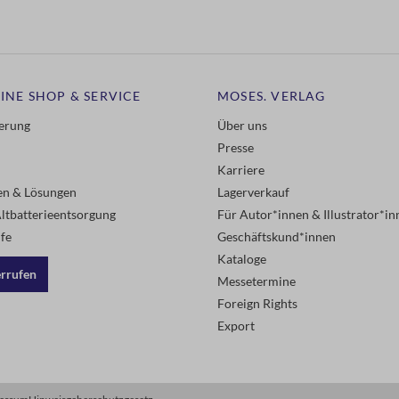
INE SHOP & SERVICE
MOSES. VERLAG
ferung
Über uns
Presse
Karriere
gen & Lösungen
Lagerverkauf
ltbatterieentsorgung
Für Autor*innen & Illustrator*in
fe
Geschäftskund*innen
Kataloge
errufen
Messetermine
Foreign Rights
Export