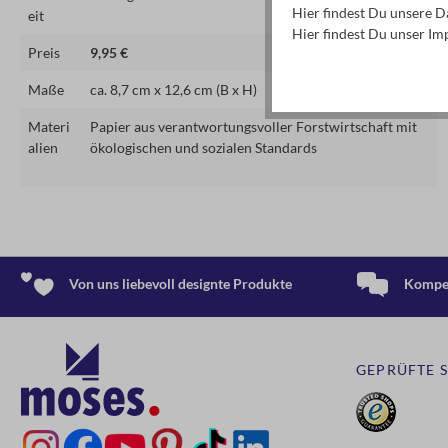
Hier findest Du unsere 
eit
+ matt laminiert mit Spotlackierung und Hochprägung
Hier findest Du unser I
+ mit Leporello inklusive Glossar
Preis
9,95 €
+ vierfarbig illustriert
Maße
ca. 8,7 cm x 12,6 cm (B x H)
Materi
Papier aus verantwortungsvoller Forstwirtschaft mit
alien
ökologischen und sozialen Standards
Von uns liebevoll designte Produkte
Kompet
GEPRÜFTE 