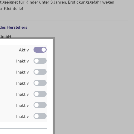
 geeignet für Kinder unter 3 Jahren. Erstickungsgefahr wegen
r Kleinteile!
es Herstellers
g GmbH
n
Aktiv
Inaktiv
rlag.de
rlag.de
Inaktiv
Inaktiv
Inaktiv
Inaktiv
Inaktiv