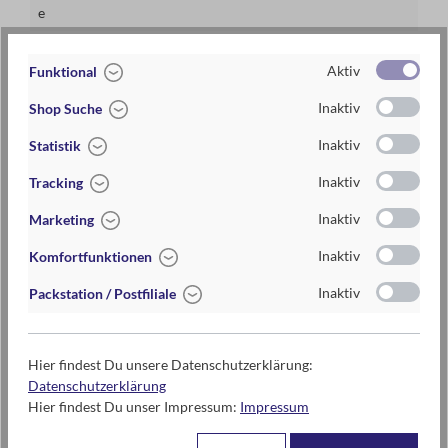
e
Lieferzeit
2-5 Tage
Aktiv
Funktional
Preis
8,95 €
Inaktiv
Shop Suche
Maße
für Schuhgröße 36-42 geeignet
Inaktiv
Statistik
Materialien
70% Baumwolle, 28% Polyester, 2%
Inaktiv
Elasthan
Tracking
Inaktiv
Marketing
waschbar bei 40 °C
Inaktiv
Komfortfunktionen
aus Papier
Inaktiv
Packstation / Postfiliale
Hier findest Du unsere Datenschutzerklärung:
Kontaktdaten des Herstellers
Datenschutzerklärung
moses. Verlag GmbH
Hier findest Du unser Impressum:
Impressum
Arnoldstr. 13d
47906 Kempen