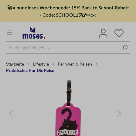
🚀⭐ nur dieses Wochenende: 15% Back to School-Rabatt
-
Code: SCHOOL15🎒✏️✂️
Startseite
Lifestyle
Fernweh & Reisen
Praktisches Für Die Reise