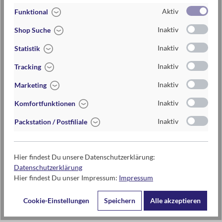
+ lustiges Design mit Ed, the Cat
Aktiv
Funktional
+ stabile Schnalle für sicheren Halt
mehr anzeigen
+ verstecktes Adressfeld zum Beschriften
Inaktiv
Shop Suche
+ aus strapazierfähigem Silikon und Kunstleder
Inaktiv
Statistik
2-fach sortiert. Einzelpreis.
Artikel-Nr.:
027531_PINK
Inaktiv
Tracking
EAN / ISBN
4033477275318
Inaktiv
Marketing
Lieferzeit
2-5 Tage
Inaktiv
Komfortfunktionen
Preis
9,95 €
Inaktiv
Packstation / Postfiliale
Maße
ca. 7 cm x 12 cm x 0,6 cm
Hier findest Du unsere Datenschutzerklärung:
Datenschutzerklärung
Kontaktdaten des Herstellers
Hier findest Du unser Impressum:
Impressum
moses. Verlag GmbH
Cookie-Einstellungen
Speichern
Alle akzeptieren
Arnoldstr. 13d
47906 Kempen