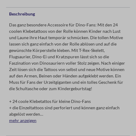
Beschreibung
Das ganz besondere Accessoire für Dino-Fans: Mit den 24
coolen Klebetattoos von der Rolle können Kinder nach Lust
und Laune ihre Haut temporär schmücken. Die tollen Motive
lassen sich ganz einfach von der Rolle ablösen und auf die
gewünschte Körperstelle kleben. Mit T-Rex-Skelett,
Flugsaurier, Dino-Ei und Kratzspuren lässt sich so die
Faszination von Dinosauriern voller Stolz zeigen. Nach einiger
Zeit lösen sich die Tattoos von selbst und neue Motive können
auf den Armen, Beinen oder Händen aufgeklebt werden. Ein
Muss für Fans der Urzeitgiganten und ein tolles Geschenk für
die Schultasche oder zum Kindergeburtstag!
+ 24 coole Klebetattos für kleine Dino-Fans
+ die Einzeltattoos sind perforiert und können ganz einfach
abgelöst werden
+ auf 1 Meter langer Rolle
mehr anzeigen
+ 100% vegan
+ Dermatest-Siegel „sehr gut“