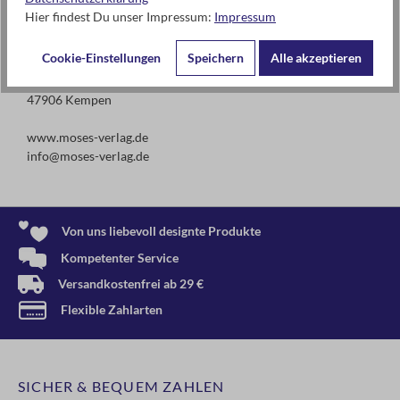
Hier findest Du unser Impressum:
Impressum
Kontaktdaten des Herstellers
Cookie-Einstellungen
Speichern
Alle akzeptieren
moses. Verlag GmbH
Arnoldstr. 13d
47906 Kempen
www.moses-verlag.de
info@moses-verlag.de
Von uns liebevoll designte Produkte
Kompetenter Service
Versandkostenfrei ab 29 €
Flexible Zahlarten
SICHER & BEQUEM ZAHLEN