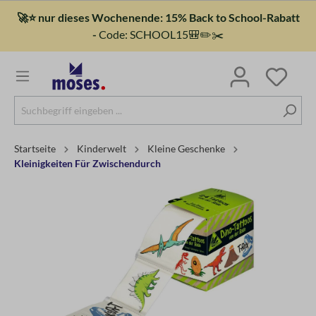
🚀⭐ nur dieses Wochenende: 15% Back to School-Rabatt
-
Code: SCHOOL15🎒✏️✂️
Startseite
Kinderwelt
Kleine Geschenke
Kleinigkeiten Für Zwischendurch