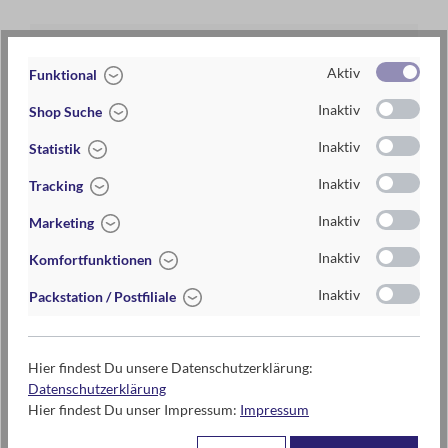
Ein kreatives Highlight für den nächsten Spielnachmittag im
Freien!
Artikel-Nr.:
040265
Aktiv
Funktional
EAN / ISBN
4033477402653
Inaktiv
Shop Suche
Warengruppe
Kreide
Inaktiv
Statistik
Lieferzeit
2-5 Tage
Inaktiv
Tracking
Preis
9,95 €
Inaktiv
Marketing
Maße
ca. 28 cm x 26 cm x 6 cm (B x H x T)
Inaktiv
Komfortfunktionen
ab 24 Monaten
Inaktiv
Packstation / Postfiliale
Hier findest Du unsere Datenschutzerklärung:
Kontaktdaten des Herstellers
Datenschutzerklärung
moses. Verlag GmbH
Hier findest Du unser Impressum:
Impressum
Arnoldstr. 13d
47906 Kempen