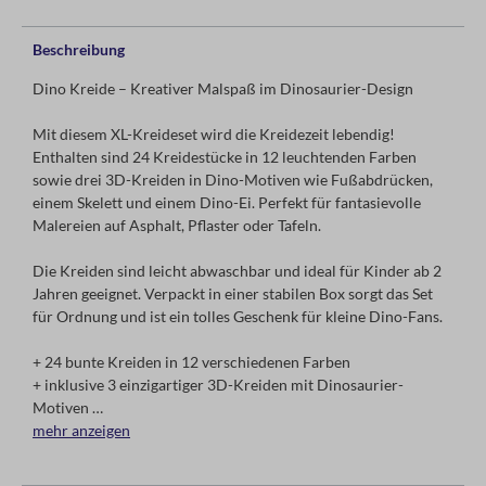
Beschreibung
Dino Kreide – Kreativer Malspaß im Dinosaurier-Design
Mit diesem XL-Kreideset wird die Kreidezeit lebendig!
Enthalten sind 24 Kreidestücke in 12 leuchtenden Farben
sowie drei 3D-Kreiden in Dino-Motiven wie Fußabdrücken,
einem Skelett und einem Dino-Ei. Perfekt für fantasievolle
Malereien auf Asphalt, Pflaster oder Tafeln.
Die Kreiden sind leicht abwaschbar und ideal für Kinder ab 2
Jahren geeignet. Verpackt in einer stabilen Box sorgt das Set
für Ordnung und ist ein tolles Geschenk für kleine Dino-Fans.
+ 24 bunte Kreiden in 12 verschiedenen Farben
+ inklusive 3 einzigartiger 3D-Kreiden mit Dinosaurier-
Motiven
+ leicht abwaschbar und kinderfreundlich
mehr anzeigen
+ verpackt in einer stabilen Aufbewahrungsbox