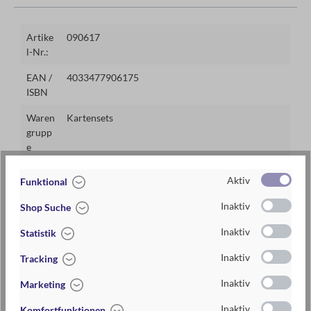
Artike
090617
l-Nr.:
EAN /
4033477906175
ISBN
Waren
Kartensets
grupp
e
Lieferz
2-5 Tage
Aktiv
Funktional
eit
Inaktiv
Shop Suche
Preis
16,95 €
Inaktiv
Statistik
Maße
ca. 13,2 cm x 19 cm x 5,6 cm (B x H x T)
Inaktiv
Tracking
Materi
Papier aus verantwortungsvoller Forstwirtschaft
alien
mit ökologischen und sozialen Standards
Inaktiv
Marketing
Inaktiv
Komfortfunktionen