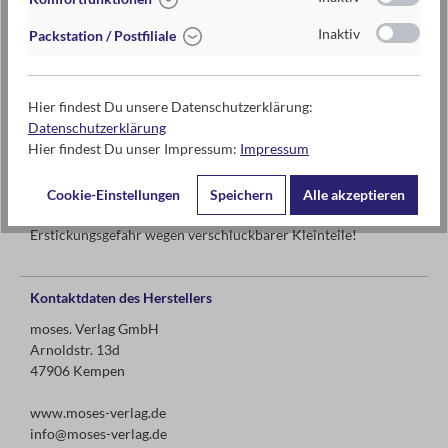
ab 12 Jahren
Inaktiv
Packstation / Postfiliale
1 Spieler*in
Hier findest Du unsere Datenschutzerklärung:
Datenschutzerklärung
Hier findest Du unser Impressum:
Impressum
Warnhinweise und weitere Hinweise
Cookie-Einstellungen
Speichern
Alle akzeptieren
Achtung! Nicht geeignet für Kinder unter 3 Jahren.
Erstickungsgefahr wegen verschluckbarer Kleinteile!
Kontaktdaten des Herstellers
moses. Verlag GmbH
Arnoldstr. 13d
47906 Kempen
www.moses-verlag.de
info@moses-verlag.de