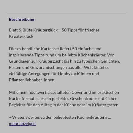
Beschreibung
Blatt & Blüte Kräuterglück – 50 Tipps für frisches
Kräuterglück
Dieses handliche Kartenset liefert 50 einfache und
inspirierende Tipps rund um beliebte Küchenkräuter. Von
Grundlagen zur Kräuterzucht bis hin zu typischen Gerichten,
Pasten und Gewürzmischungen aus aller Welt bietet es
vielfältige Anregungen für Hobbyköch*innen und
Pflanzenliebhaber*innen.
Mit einem hochwertig gestalteten Cover und im praktischen
Kartenformat ist es ein perfektes Geschenk oder nützlicher
Begleiter für den Alltag in der Küche oder im Kräutergarten.
+ Wissenswertes zu den beliebtesten Küchenkräutern
+ Tipps für die Kräuterzucht zu Hause
mehr anzeigen
+ Rezepte und Ideen für Gerichte und Gewürzmischungen