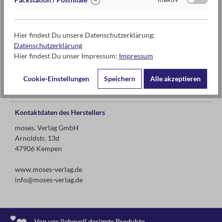
für Erwachsene
Hier findest Du unsere Datenschutzerklärung:
Datenschutzerklärung
Hier findest Du unser Impressum:
Impressum
Warnhinweise und weitere Hinweise
Hierbei handelt es sich um einen Artikel mit gebundenem
Cookie-Einstellungen
Speichern
Alle akzeptieren
Ladenpreis.
Kontaktdaten des Herstellers
moses. Verlag GmbH
Arnoldstr. 13d
47906 Kempen
www.moses-verlag.de
info@moses-verlag.de
Von uns liebevoll designte Produkte