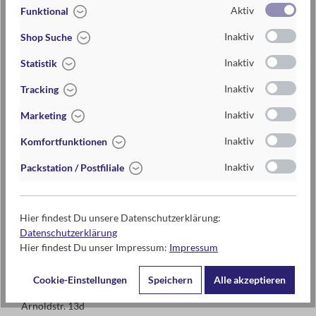
+ dekorativ für zu Hause, das Büro oder als Geschenkidee
Aktiv
Funktional
+ ideal als Mitbringsel oder kleine Aufmerksamkeit
mehr anzeigen
+ zeitlose Deko mit natürlichem Charme
Inaktiv
Shop Suche
6-fach sortiert. Einzelpreis.
Inaktiv
Statistik
Artikel-Nr.:
087199_BLAU
Inaktiv
Tracking
EAN / ISBN
4033477871992
Inaktiv
Marketing
Warengruppe
Geschenkartikel
Inaktiv
Komfortfunktionen
Lieferzeit
2-5 Tage
Inaktiv
Packstation / Postfiliale
Preis
3,95 €
Maße
ca. 2,8 cm x 4,2 cm x 1,6 cm
Hier findest Du unsere Datenschutzerklärung:
Datenschutzerklärung
Hier findest Du unser Impressum:
Impressum
Kontaktdaten des Herstellers
Cookie-Einstellungen
Speichern
Alle akzeptieren
moses. Verlag GmbH
Arnoldstr. 13d