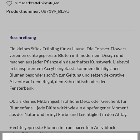
Zum Merkzettel hinzufügen
Produktnummer:
087199_BLAU
Beschreibung
Ein kleines Stück Frühling für zu Hause: Die Forever Flowers
vereinen echte gepresste Blüten mit modernem Design und
machen aus jeder Pflanze ein dauerhaftes Kunstwerk. Liebevoll
in transparentem Acryl eingefasst, kommen die filigranen
Blumen besonders schön zur Geltung und setzen dekorative
Akzente auf dem Regal, dem Schreibtisch oder der
Fensterbank.
Ob als kleines Mitbringsel, fröhliche Deko oder Geschenk für
Blumenfans – jede Blüte wirkt wie ein eingefangener Moment
aus der Natur und bringt Farbe und Leichtigkeit in den Alltag.
+ echte gepresste Blumen in transparentem Acrylblock
+ jede Blüte ein kleines Natur-Kunstwerk