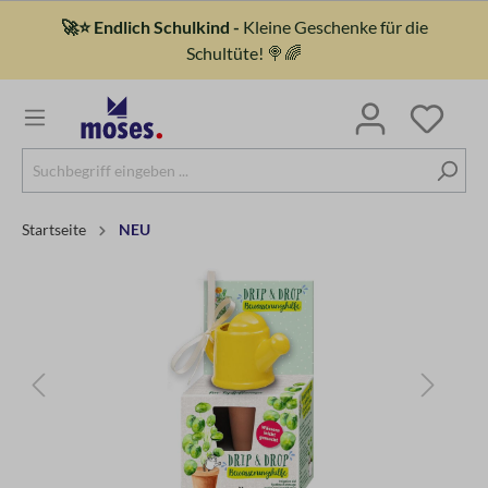
🚀⭐ Endlich Schulkind -
Kleine Geschenke für die
Schultüte! 🍭🌈
Startseite
NEU