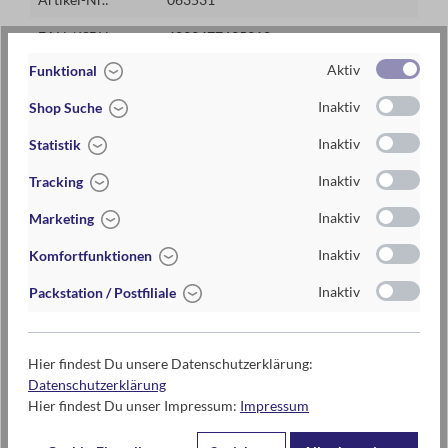
EAN / ISBN
4033477635310
Aktiv
Funktional
Warengruppe
Taschen
Inaktiv
Shop Suche
Lieferzeit
2-5 Tage
Inaktiv
Statistik
Preis
9,95 €
Inaktiv
Tracking
Maße
ca. 17,8 cm x 23,5 cm x 0,6 cm
Inaktiv
Marketing
Materialien
100% Baumwolle
Inaktiv
Komfortfunktionen
Handwäsche empfohlen
Inaktiv
Packstation / Postfiliale
Hier findest Du unsere Datenschutzerklärung:
Kontaktdaten des Herstellers
Datenschutzerklärung
moses. Verlag GmbH
Hier findest Du unser Impressum:
Impressum
Arnoldstr. 13d
47906 Kempen