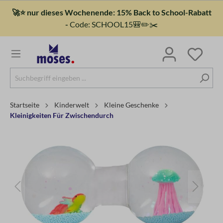
🚀⭐ nur dieses Wochenende: 15% Back to School-Rabatt
-
Code: SCHOOL15🎒✏️✂️
Startseite
Kinderwelt
Kleine Geschenke
Kleinigkeiten Für Zwischendurch