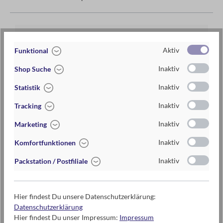
Artikel-Nr.:
038249_HELLBLAU
Aktiv
Funktional
EAN / ISBN
4033477382498
Inaktiv
Shop Suche
Warengruppe
Spielzeug
Inaktiv
Statistik
Lieferzeit
2-5 Tage
Inaktiv
Tracking
Preis
5,95 €
Inaktiv
Marketing
Maße
ca. 12 cm x 5,3 cm x 5,3 cm (B x H x T)
Inaktiv
Komfortfunktionen
3-5 Jahre , 6-10 Jahre
Inaktiv
Packstation / Postfiliale
Hier findest Du unsere Datenschutzerklärung:
Warnhinweise und weitere Hinweise
Datenschutzerklärung
Achtung! Nicht geeignet für Kinder unter 3 Jahren.
Hier findest Du unser Impressum:
Impressum