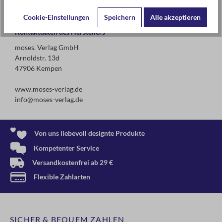
Erstickungsgefahr wegen verschluckbarer Kleinteile!
Cookie-Einstellungen
Speichern
Alle akzeptieren
Kontaktdaten des Herstellers
moses. Verlag GmbH
Arnoldstr. 13d
47906 Kempen
www.moses-verlag.de
info@moses-verlag.de
Von uns liebevoll designte Produkte
Kompetenter Service
Versandkostenfrei ab 29 €
Flexible Zahlarten
SICHER & BEQUEM ZAHLEN