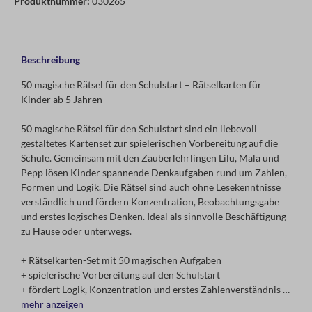
Produktnummer:
030265
Beschreibung
50 magische Rätsel für den Schulstart – Rätselkarten für
Kinder ab 5 Jahren
50 magische Rätsel für den Schulstart sind ein liebevoll
gestaltetes Kartenset zur spielerischen Vorbereitung auf die
Schule. Gemeinsam mit den Zauberlehrlingen Lilu, Mala und
Pepp lösen Kinder spannende Denkaufgaben rund um Zahlen,
Formen und Logik. Die Rätsel sind auch ohne Lesekenntnisse
verständlich und fördern Konzentration, Beobachtungsgabe
und erstes logisches Denken. Ideal als sinnvolle Beschäftigung
zu Hause oder unterwegs.
+ Rätselkarten-Set mit 50 magischen Aufgaben
+ spielerische Vorbereitung auf den Schulstart
+ fördert Logik, Konzentration und erstes Zahlenverständnis
+ Auch ohne Lesen verständlich
mehr anzeigen