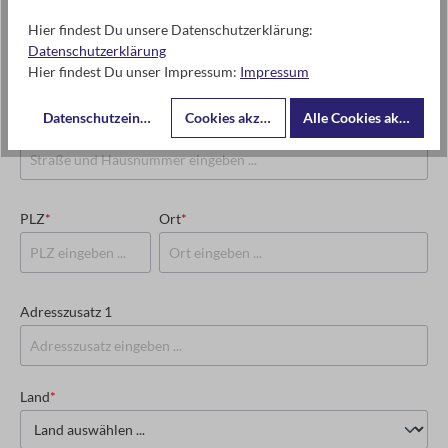
Hier findest Du unsere Datenschutzerklärung:
USt-IdNr. oder Steuernummer
*
Datenschutzerklärung
Hier findest Du unser Impressum:
Impressum
Datenschutzeinstellungen
Cookies akzeptieren
Alle Cookies akzeptier
Straße und Hausnummer
*
PLZ
*
Ort
*
Adresszusatz 1
Land
*