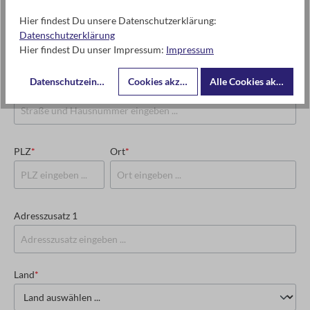
Hier findest Du unsere Datenschutzerklärung:
USt-IdNr. oder Steuernummer
*
Datenschutzerklärung
Hier findest Du unser Impressum:
Impressum
Datenschutzeinstellungen
Cookies akzeptieren
Alle Cookies akzeptier
Straße und Hausnummer
*
PLZ
*
Ort
*
Adresszusatz 1
Land
*