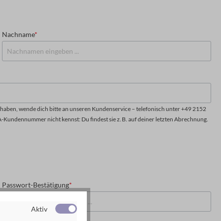
Nachname
*
aben, wende dich bitte an unseren Kundenservice – telefonisch unter +49 2152
A-Kundennummer nicht kennst: Du findest sie z. B. auf deiner letzten Abrechnung.
Passwort-Bestätigung
*
Aktiv