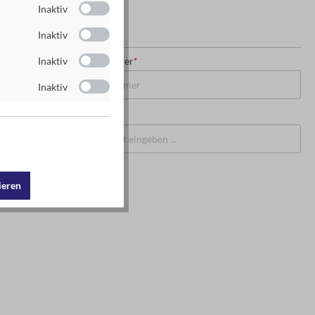
Inaktiv
Inaktiv
USt-IdNr. oder Steuernummer
*
Inaktiv
Inaktiv
PLZ
*
Ort
*
ieren