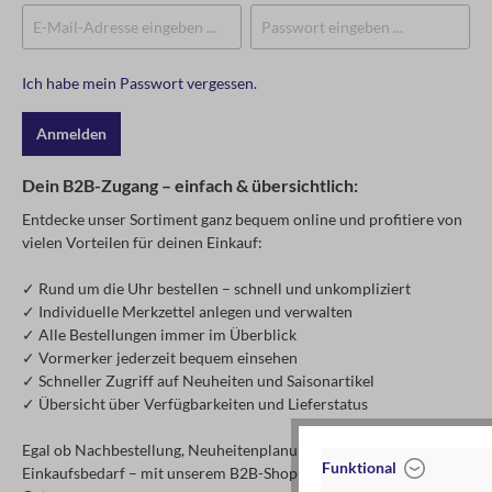
Ich habe mein Passwort vergessen.
Anmelden
Dein B2B-Zugang – einfach & übersichtlich:
Entdecke unser Sortiment ganz bequem online und profitiere von
vielen Vorteilen für deinen Einkauf:
✓ Rund um die Uhr bestellen – schnell und unkompliziert
✓ Individuelle Merkzettel anlegen und verwalten
✓ Alle Bestellungen immer im Überblick
✓ Vormerker jederzeit bequem einsehen
✓ Schneller Zugriff auf Neuheiten und Saisonartikel
✓ Übersicht über Verfügbarkeiten und Lieferstatus
Egal ob Nachbestellung, Neuheitenplanung oder spontaner
Funktional
Einkaufsbedarf – mit unserem B2B-Shop hast du alles an einem