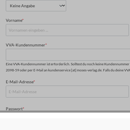
Vorname
*
VVA-Kundennummer
*
Eine VVA-Kundennummer ist erforderlich. Solltest du noch keine Kundennummer h
2098-59 oder per E-Mail an kundenservice [at] moses-verlag.de. Falls du deine VV
E-Mail-Adresse
*
Passwort
*
Das Passwort muss mindestens 8 Zeichen lang sein.