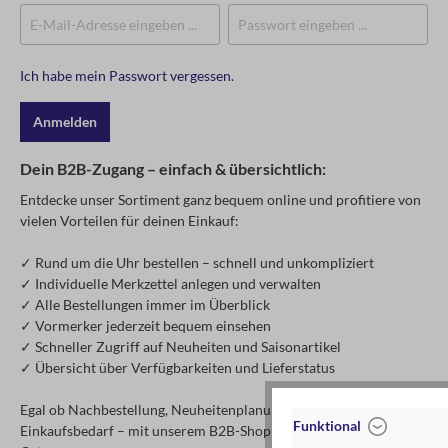
Ich habe mein Passwort vergessen.
Anmelden
Dein B2B-Zugang – einfach & übersichtlich:
Entdecke unser Sortiment ganz bequem online und profitiere von
vielen Vorteilen für deinen Einkauf:
✓ Rund um die Uhr bestellen – schnell und unkompliziert
✓ Individuelle Merkzettel anlegen und verwalten
✓ Alle Bestellungen immer im Überblick
✓ Vormerker jederzeit bequem einsehen
✓ Schneller Zugriff auf Neuheiten und Saisonartikel
✓ Übersicht über Verfügbarkeiten und Lieferstatus
Egal ob Nachbestellung, Neuheitenplanung oder spontaner
Funktional
Einkaufsbedarf – mit unserem B2B-Shop hast du alles an einem