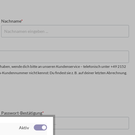
Nachname
*
aben, wende dich bitte an unseren Kundenservice – telefonisch unter +49 2152
A-Kundennummer nicht kennst: Du findest sie z. B. auf deiner letzten Abrechnung.
Passwort-Bestätigung
*
Aktiv