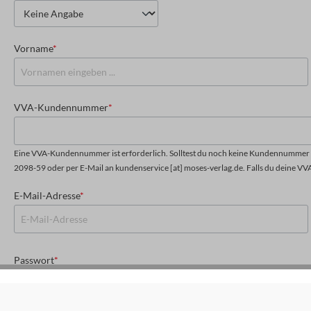
Vorname
*
VVA-Kundennummer
*
Eine VVA-Kundennummer ist erforderlich. Solltest du noch keine Kundennummer h
2098-59 oder per E-Mail an kundenservice [at] moses-verlag.de. Falls du deine VV
E-Mail-Adresse
*
Passwort
*
Das Passwort muss mindestens 8 Zeichen lang sein.