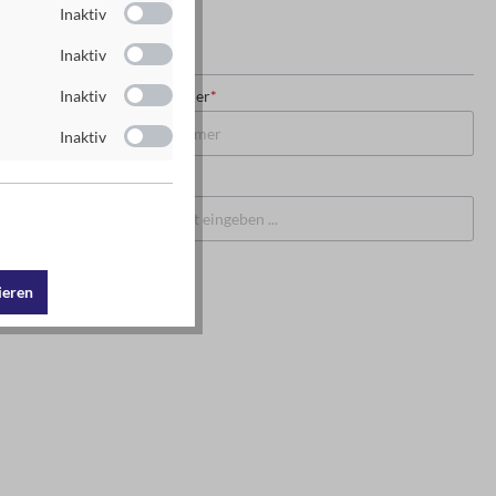
Inaktiv
Inaktiv
USt-IdNr. oder Steuernummer
*
Inaktiv
Inaktiv
PLZ
*
Ort
*
ieren