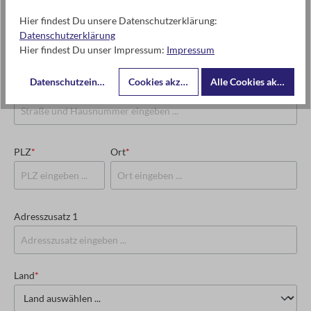
Hier findest Du unsere Datenschutzerklärung:
USt-IdNr. oder Steuernummer
*
Datenschutzerklärung
Hier findest Du unser Impressum:
Impressum
Datenschutzeinstellungen
Cookies akzeptieren
Alle Cookies akzeptier
Straße und Hausnummer
*
PLZ
*
Ort
*
Adresszusatz 1
Land
*