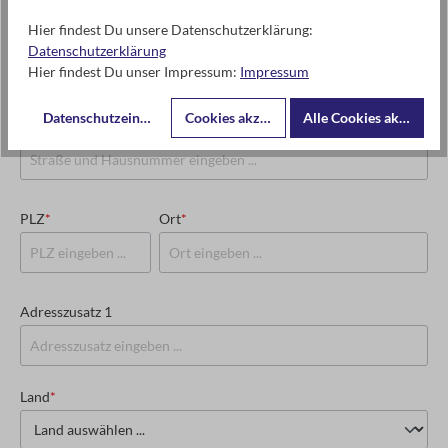
Hier findest Du unsere Datenschutzerklärung:
USt-IdNr. oder Steuernummer
*
Datenschutzerklärung
Hier findest Du unser Impressum:
Impressum
Datenschutzeinstellungen
Cookies akzeptieren
Alle Cookies akzeptier
Straße und Hausnummer
*
PLZ
*
Ort
*
Adresszusatz 1
Land
*