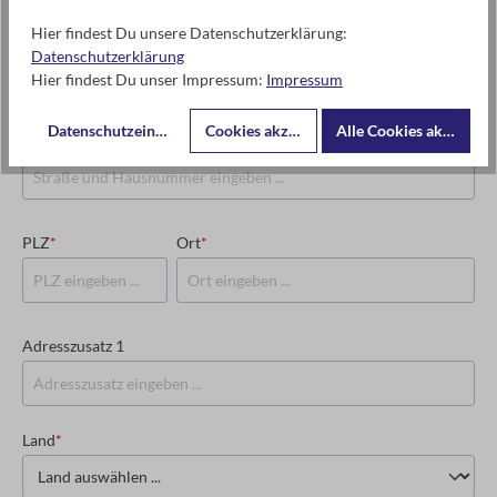
Hier findest Du unsere Datenschutzerklärung:
USt-IdNr. oder Steuernummer
*
Datenschutzerklärung
Hier findest Du unser Impressum:
Impressum
Datenschutzeinstellungen
Cookies akzeptieren
Alle Cookies akzeptier
Straße und Hausnummer
*
PLZ
*
Ort
*
Adresszusatz 1
Land
*