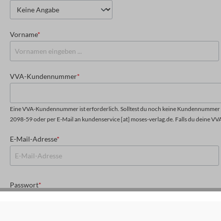
Vorname
*
VVA-Kundennummer
*
Eine VVA-Kundennummer ist erforderlich. Solltest du noch keine Kundennummer h
2098-59 oder per E-Mail an kundenservice [at] moses-verlag.de. Falls du deine VV
E-Mail-Adresse
*
Passwort
*
Das Passwort muss mindestens 8 Zeichen lang sein.