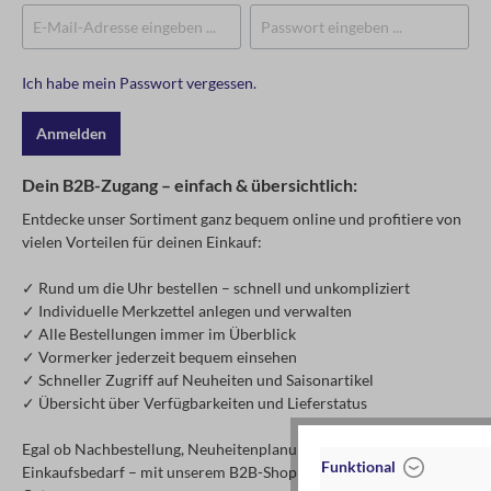
Ich habe mein Passwort vergessen.
Anmelden
Dein B2B-Zugang – einfach & übersichtlich:
Entdecke unser Sortiment ganz bequem online und profitiere von
vielen Vorteilen für deinen Einkauf:
✓ Rund um die Uhr bestellen – schnell und unkompliziert
✓ Individuelle Merkzettel anlegen und verwalten
✓ Alle Bestellungen immer im Überblick
✓ Vormerker jederzeit bequem einsehen
✓ Schneller Zugriff auf Neuheiten und Saisonartikel
✓ Übersicht über Verfügbarkeiten und Lieferstatus
Egal ob Nachbestellung, Neuheitenplanung oder spontaner
Funktional
Einkaufsbedarf – mit unserem B2B-Shop hast du alles an einem