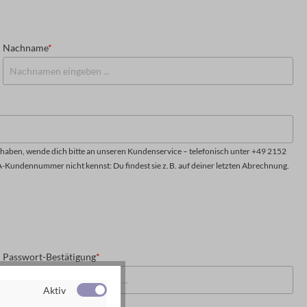
Nachname
*
aben, wende dich bitte an unseren Kundenservice – telefonisch unter +49 2152
A-Kundennummer nicht kennst: Du findest sie z. B. auf deiner letzten Abrechnung.
Passwort-Bestätigung
*
Aktiv