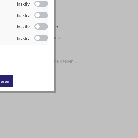
Inaktiv
Inaktiv
USt-IdNr. oder Steuernummer
*
Inaktiv
Inaktiv
PLZ
*
Ort
*
ieren