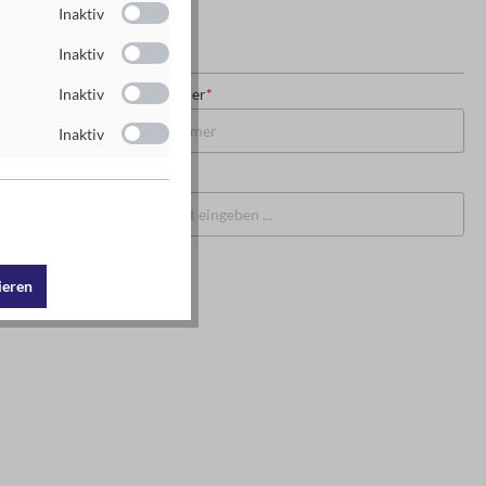
Inaktiv
Inaktiv
USt-IdNr. oder Steuernummer
*
Inaktiv
Inaktiv
PLZ
*
Ort
*
ieren