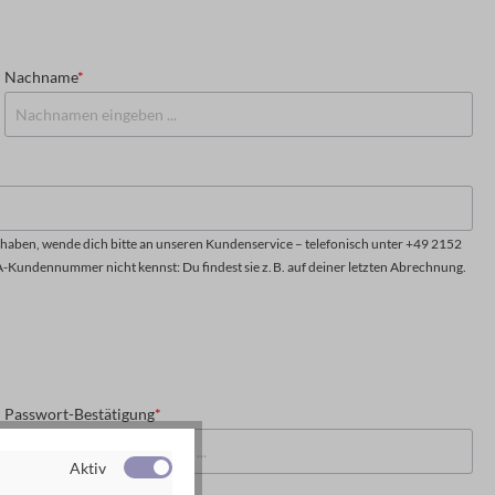
Nachname
*
aben, wende dich bitte an unseren Kundenservice – telefonisch unter +49 2152
A-Kundennummer nicht kennst: Du findest sie z. B. auf deiner letzten Abrechnung.
Passwort-Bestätigung
*
Aktiv