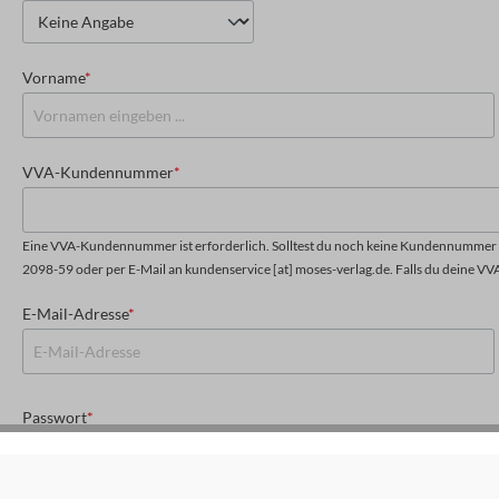
Vorname
*
VVA-Kundennummer
*
Eine VVA-Kundennummer ist erforderlich. Solltest du noch keine Kundennummer h
2098-59 oder per E-Mail an kundenservice [at] moses-verlag.de. Falls du deine VV
E-Mail-Adresse
*
Passwort
*
Das Passwort muss mindestens 8 Zeichen lang sein.