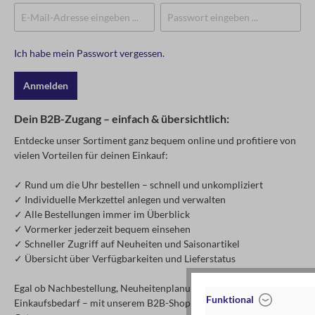
Ich habe mein Passwort vergessen.
Anmelden
Dein B2B-Zugang – einfach & übersichtlich:
Entdecke unser Sortiment ganz bequem online und profitiere von
vielen Vorteilen für deinen Einkauf:
✓ Rund um die Uhr bestellen – schnell und unkompliziert
✓ Individuelle Merkzettel anlegen und verwalten
✓ Alle Bestellungen immer im Überblick
✓ Vormerker jederzeit bequem einsehen
✓ Schneller Zugriff auf Neuheiten und Saisonartikel
✓ Übersicht über Verfügbarkeiten und Lieferstatus
Egal ob Nachbestellung, Neuheitenplanung oder spontaner
Funktional
Einkaufsbedarf – mit unserem B2B-Shop hast du alles an einem