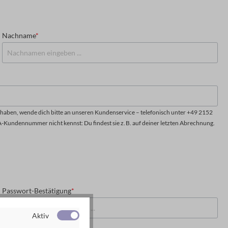
Nachname
*
aben, wende dich bitte an unseren Kundenservice – telefonisch unter +49 2152
A-Kundennummer nicht kennst: Du findest sie z. B. auf deiner letzten Abrechnung.
Passwort-Bestätigung
*
Aktiv