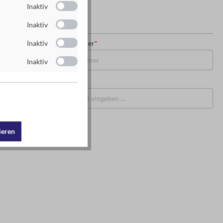
Inaktiv
Inaktiv
USt-IdNr. oder Steuernummer
*
Inaktiv
Inaktiv
PLZ
*
Ort
*
ieren