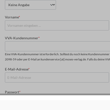
Vorname
*
VVA-Kundennummer
*
Eine VVA-Kundennummer ist erforderlich. Solltest du noch keine Kundennummer h
2098-59 oder per E-Mail an kundenservice [at] moses-verlag.de. Falls du deine VV
E-Mail-Adresse
*
Passwort
*
Das Passwort muss mindestens 8 Zeichen lang sein.