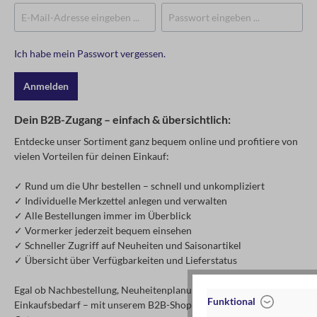
Ich habe mein Passwort vergessen.
Anmelden
Dein B2B-Zugang – einfach & übersichtlich:
Entdecke unser Sortiment ganz bequem online und profitiere von
vielen Vorteilen für deinen Einkauf:
✓ Rund um die Uhr bestellen – schnell und unkompliziert
✓ Individuelle Merkzettel anlegen und verwalten
✓ Alle Bestellungen immer im Überblick
✓ Vormerker jederzeit bequem einsehen
✓ Schneller Zugriff auf Neuheiten und Saisonartikel
✓ Übersicht über Verfügbarkeiten und Lieferstatus
Egal ob Nachbestellung, Neuheitenplanung oder spontaner
Funktional
Einkaufsbedarf – mit unserem B2B-Shop hast du alles an einem