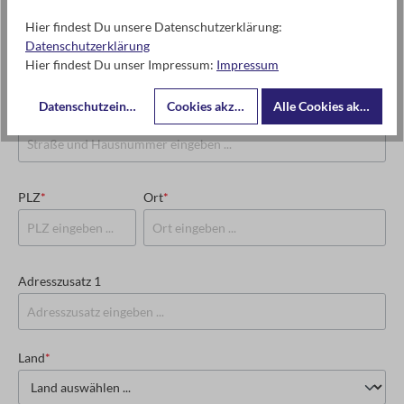
Hier findest Du unsere Datenschutzerklärung:
USt-IdNr. oder Steuernummer
*
Datenschutzerklärung
Hier findest Du unser Impressum:
Impressum
Datenschutzeinstellungen
Cookies akzeptieren
Alle Cookies akzeptier
Straße und Hausnummer
*
PLZ
*
Ort
*
Adresszusatz 1
Land
*