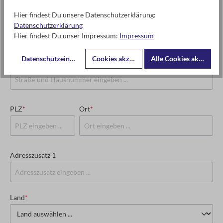
Hier findest Du unsere Datenschutzerklärung:
USt-IdNr. oder Steuernummer
*
Datenschutzerklärung
Hier findest Du unser Impressum:
Impressum
Datenschutzeinstellungen
Cookies akzeptieren
Alle Cookies akzeptier
Straße und Hausnummer
*
PLZ
*
Ort
*
Adresszusatz 1
Land
*