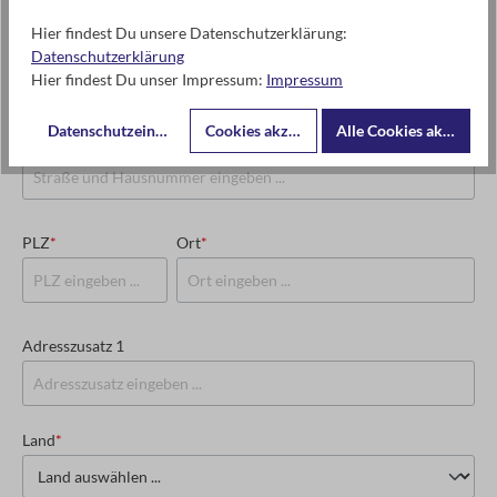
Hier findest Du unsere Datenschutzerklärung:
USt-IdNr. oder Steuernummer
*
Datenschutzerklärung
Hier findest Du unser Impressum:
Impressum
Datenschutzeinstellungen
Cookies akzeptieren
Alle Cookies akzeptier
Straße und Hausnummer
*
PLZ
*
Ort
*
Adresszusatz 1
Land
*