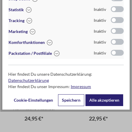
Inaktiv
Statistik
Inaktiv
Tracking
Inaktiv
Marketing
Inaktiv
Komfortfunktionen
Inaktiv
Packstation / Postfiliale
Hier findest Du unsere Datenschutzerklärung:
Datenschutzerklärung
Hier findest Du unser Impressum:
Impressum
Cookie-Einstellungen
Speichern
Alle akzeptieren
Kleine Kuschelhelden
Expedition Natur Fernglas
Wärmflasche Waschbär
24,95 €*
22,95 €*