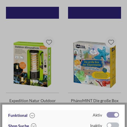
Expedition Natur Outdoor
PhänoMINT Die große Box
Allroundlicht
der Experimente mit
Kristallen
Aktiv
Funktional
24,95 €*
24,95 €*
Inaktiv
Shop Suche