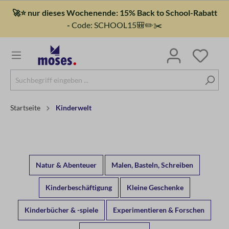
🚀⭐ nur dieses Wochenende: 15% Back to School-Rabatt
-
Code: SCHOOL15🎒✏️✂️
Startseite
Kinderwelt
Natur & Abenteuer
Malen, Basteln, Schreiben
Kinderbeschäftigung
Kleine Geschenke
Kinderbücher & -spiele
Experimentieren & Forschen